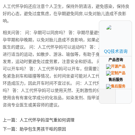
人工代怀孕妈还应注意个人卫生，保持外阴清洁，避免感染，保持良
好的心态，避免过度焦虑，在孕期避免同房,以免对胎儿造成不良影
响。
相关问答： 问：孕期可以同房吗？ 答：孕期尽量避免同房，特别是在
孕早期和孕晚期，以免对胎儿造成不良影响，如果必须同房，请咨询
医生的建议。 问：人工代怀孕妈可以运动吗？ 答：人工代怀孕妈可以
QQ技术咨询
QQ技术咨询
进行适当的运动，如散步、游泳、瑜伽等，有助于身体健康和胎儿的
产品咨询
产品咨询
发育，运动时要避免过度劳累，注意安全和舒适。 问：人工代怀孕妈
可以开车吗？ 答：人工代怀孕妈可以开车，但需要注意安全驾驶，避
免紧急刹车和碰撞等情况，长时间坐姿可能对人工代怀孕妈的血液循
售后服务
售后服务
环造成压力，因此开车时间不宜过长。 问：人工代怀孕妈可以化妆
吗？ 答：人工代怀孕妈可以使用天然、无刺激性的化妆品，但应避免
使用含有有害化学成分的化妆品，如染发剂、指甲油等，如有疑虑,请
咨询专业医生或美容师的建议。
上一篇：
人工代怀孕妈湿气重如何调理
下一篇：
助孕包生男孩干呕的原因