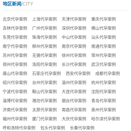
地区新闻
/CITY
北京代孕案例
上海代孕案例
天津代孕案例
重庆代孕案例
吉林代孕案例
广州代孕案例
深圳代孕案例
佛山代孕案例
东莞代孕案例
珠海代孕案例
中山代孕案例
汕头代孕案例
南宁代孕案例
柳州代孕案例
南京代孕案例
南通代孕案例
苏州代孕案例
无锡代孕案例
徐州代孕案例
常州代孕案例
郑州代孕案例
洛阳代孕案例
长沙代孕案例
武汉代孕案例
唐山代孕案例
石家庄代孕案例
西安代孕案例
成都代孕案例
绍兴代孕案例
台州代孕案例
温州代孕案例
杭州代孕案例
宁波代孕案例
鞍山代孕案例
大连代孕案例
沈阳代孕案例
淄博代孕案例
潍坊代孕案例
烟台代孕案例
青岛代孕案例
济南代孕案例
太原代孕案例
南昌代孕案例
泉州代孕案例
福州代孕案例
厦门代孕案例
大庆代孕案例
哈尔滨代孕案例
呼和浩特代孕案例
包头代孕案例
长春代孕案例