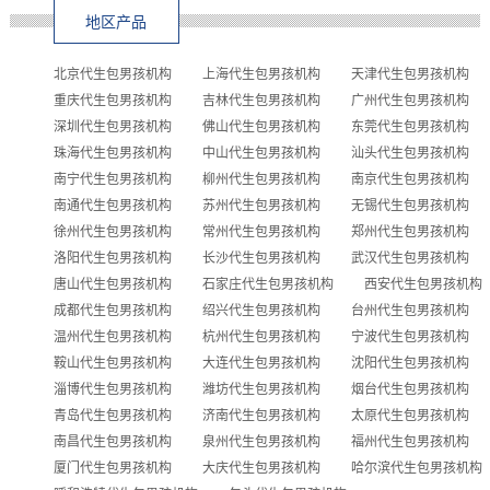
地区产品
北京代生包男孩机构
上海代生包男孩机构
天津代生包男孩机构
重庆代生包男孩机构
吉林代生包男孩机构
广州代生包男孩机构
深圳代生包男孩机构
佛山代生包男孩机构
东莞代生包男孩机构
珠海代生包男孩机构
中山代生包男孩机构
汕头代生包男孩机构
南宁代生包男孩机构
柳州代生包男孩机构
南京代生包男孩机构
南通代生包男孩机构
苏州代生包男孩机构
无锡代生包男孩机构
徐州代生包男孩机构
常州代生包男孩机构
郑州代生包男孩机构
洛阳代生包男孩机构
长沙代生包男孩机构
武汉代生包男孩机构
唐山代生包男孩机构
石家庄代生包男孩机构
西安代生包男孩机构
成都代生包男孩机构
绍兴代生包男孩机构
台州代生包男孩机构
温州代生包男孩机构
杭州代生包男孩机构
宁波代生包男孩机构
鞍山代生包男孩机构
大连代生包男孩机构
沈阳代生包男孩机构
淄博代生包男孩机构
潍坊代生包男孩机构
烟台代生包男孩机构
青岛代生包男孩机构
济南代生包男孩机构
太原代生包男孩机构
南昌代生包男孩机构
泉州代生包男孩机构
福州代生包男孩机构
厦门代生包男孩机构
大庆代生包男孩机构
哈尔滨代生包男孩机构